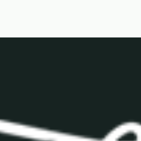
T
I
O
N