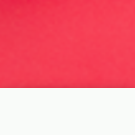
❮
❯
About